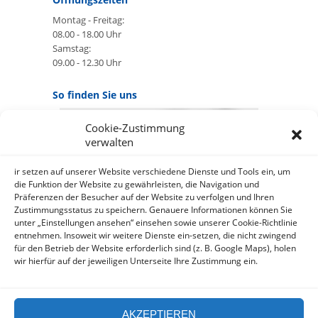
Montag - Freitag:
08.00 - 18.00 Uhr
Samstag:
09.00 - 12.30 Uhr
So finden Sie uns
Cookie-Zustimmung
GOOGLE MAPS:
verwalten
AKZEPTIEREN
Anbieter: Google Ireland Limited
ir setzen auf unserer Website verschiedene Dienste und Tools ein, um
die Funktion der Website zu gewährleisten, die Navigation und
Präferenzen der Besucher auf der Website zu verfolgen und Ihren
Bei der Nutzung dieses Dienstes
Zustimmungsstatus zu speichern. Genauere Informationen können Sie
werden Daten an Google
unter „Einstellungen ansehen“ einsehen sowie unserer Cookie-Richtlinie
über¬mittelt, außer¬dem ist es
entnehmen. Insoweit wir weitere Dienste ein-setzen, die nicht zwingend
wahr-scheinlich dass Google Daten
für den Betrieb der Website erforderlich sind (z. B. Google Maps), holen
(z.B. Cookies) auf Ihrem Gerät
wir hierfür auf der jeweiligen Unterseite Ihre Zustimmung ein.
speichert.
https://policies.google.com/privacy?
hl=de&gl=de
AKZEPTIEREN