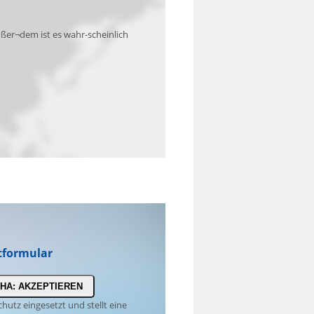
ßer¬dem ist es wahr-scheinlich
tformular
HA: AKZEPTIEREN
tz eingesetzt und stellt eine