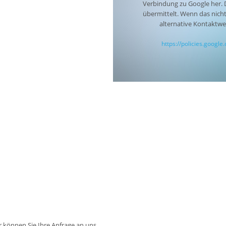
Verbindung zu Google her. D
übermittelt. Wenn das nicht
alternative Kontaktw
https://policies.googl
können Sie Ihre Anfrage an uns