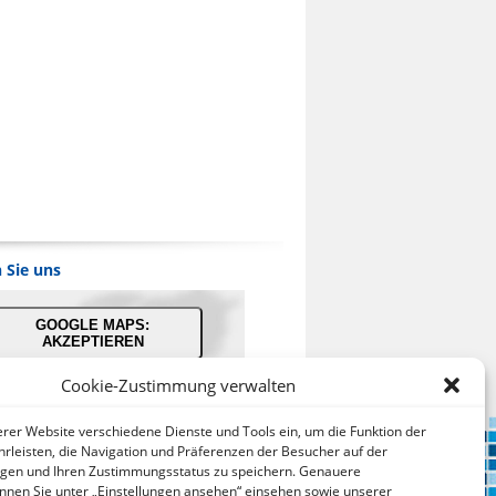
 Sie uns
GOOGLE MAPS:
AKZEPTIEREN
Cookie-Zustimmung verwalten
bieter: Google Ireland Limited
serer Website verschiedene Dienste und Tools ein, um die Funktion der
ei der Nutzung dieses Dienstes
rleisten, die Navigation und Präferenzen der Besucher auf der
werden Daten an Google
lgen und Ihren Zustimmungsstatus zu speichern. Genauere
über¬mittelt, außer¬dem ist es
nnen Sie unter „Einstellungen ansehen“ einsehen sowie unserer