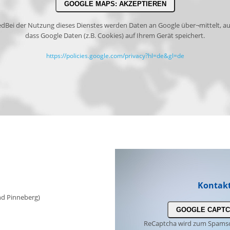
GOOGLE MAPS: AKZEPTIEREN
ed
Bei der Nutzung dieses Dienstes werden Daten an Google über¬mittelt, au
dass Google Daten (z.B. Cookies) auf Ihrem Gerät speichert.
https://policies.google.com/privacy?hl=de&gl=de
Kontak
nd Pinneberg)
GOOGLE CAPTC
ReCaptcha wird zum Spamschu