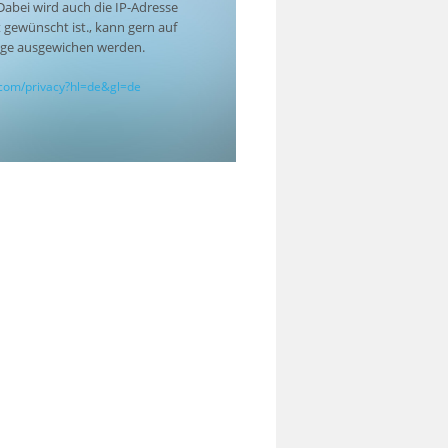
abei wird auch die IP-Adresse
 gewünscht ist., kann gern auf
ege ausgewichen werden.
e.com/privacy?hl=de&gl=de