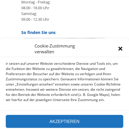
Montag - Freitag:
08.00 - 18.00 Uhr
Samstag:
09.00 - 12.30 Uhr
So finden Sie uns
Cookie-Zustimmung
GOOGLE MAPS:
verwalten
AKZEPTIEREN
Anbieter: Google Ireland Limited
ir setzen auf unserer Website verschiedene Dienste und Tools ein, um
die Funktion der Website zu gewährleisten, die Navigation und
Präferenzen der Besucher auf der Website zu verfolgen und Ihren
Bei der Nutzung dieses Dienstes
Zustimmungsstatus zu speichern. Genauere Informationen können Sie
werden Daten an Google
unter „Einstellungen ansehen“ einsehen sowie unserer Cookie-Richtlinie
über¬mittelt, außer¬dem ist es
entnehmen. Insoweit wir weitere Dienste ein-setzen, die nicht zwingend
wahr-scheinlich dass Google Daten
für den Betrieb der Website erforderlich sind (z. B. Google Maps), holen
(z.B. Cookies) auf Ihrem Gerät
wir hierfür auf der jeweiligen Unterseite Ihre Zustimmung ein.
speichert.
https://policies.google.com/privacy?
hl=de&gl=de
AKZEPTIEREN