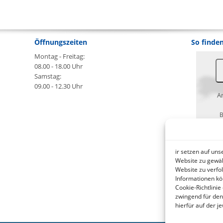
Öffnungszeiten
So finden
Montag - Freitag:
08.00 - 18.00 Uhr
Samstag:
09.00 - 12.30 Uhr
An
B
wa
ir setzen auf un
Website zu gewäh
Website zu verfo
Informationen kö
ht
Cookie-Richtlinie
zwingend für den
hierfür auf der 