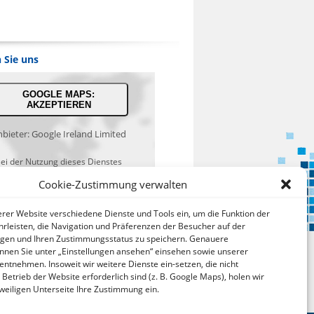
 Sie uns
GOOGLE MAPS:
AKZEPTIEREN
bieter: Google Ireland Limited
ei der Nutzung dieses Dienstes
werden Daten an Google
Cookie-Zustimmung verwalten
über¬mittelt, außer¬dem ist es
hr-scheinlich dass Google Daten
serer Website verschiedene Dienste und Tools ein, um die Funktion der
(z.B. Cookies) auf Ihrem Gerät
rleisten, die Navigation und Präferenzen der Besucher auf der
speichert.
lgen und Ihren Zustimmungsstatus zu speichern. Genauere
nnen Sie unter „Einstellungen ansehen“ einsehen sowie unserer
tps://policies.google.com/privacy?
 entnehmen. Insoweit wir weitere Dienste ein-setzen, die nicht
hl=de&gl=de
 Betrieb der Website erforderlich sind (z. B. Google Maps), holen wir
jeweiligen Unterseite Ihre Zustimmung ein.