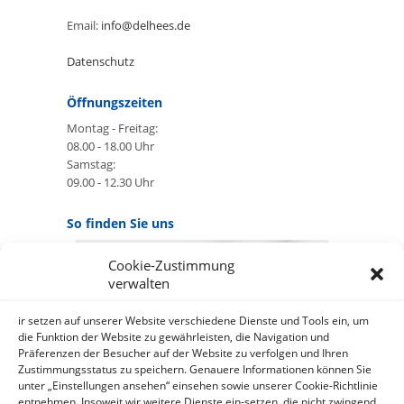
Email:
info@delhees.de
Datenschutz
Öffnungszeiten
Montag - Freitag:
08.00 - 18.00 Uhr
Samstag:
09.00 - 12.30 Uhr
So finden Sie uns
Cookie-Zustimmung
GOOGLE MAPS:
verwalten
AKZEPTIEREN
Anbieter: Google Ireland Limited
ir setzen auf unserer Website verschiedene Dienste und Tools ein, um
die Funktion der Website zu gewährleisten, die Navigation und
Präferenzen der Besucher auf der Website zu verfolgen und Ihren
Bei der Nutzung dieses Dienstes
Zustimmungsstatus zu speichern. Genauere Informationen können Sie
werden Daten an Google
unter „Einstellungen ansehen“ einsehen sowie unserer Cookie-Richtlinie
über¬mittelt, außer¬dem ist es
entnehmen. Insoweit wir weitere Dienste ein-setzen, die nicht zwingend