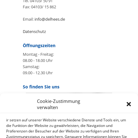
Tel. 04103/ 50 91
Fax: 04103/ 15 862
Email:
info@delhees.de
Datenschutz
Öffnungszeiten
Montag - Freitag:
08.00 - 18.00 Uhr
Samstag:
09.00 - 12.30 Uhr
So finden Sie uns
Cookie-Zustimmung
GOOGLE MAPS:
verwalten
AKZEPTIEREN
Anbieter: Google Ireland Limited
ir setzen auf unserer Website verschiedene Dienste und Tools ein, um
die Funktion der Website zu gewährleisten, die Navigation und
Präferenzen der Besucher auf der Website zu verfolgen und Ihren
Bei der Nutzung dieses Dienstes
Zustimmungsstatus zu speichern. Genauere Informationen können Sie
werden Daten an Google