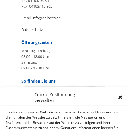
Tel. 04103/ 50 91
Fax: 04103/ 15 862
Email:
info@delhees.de
Datenschutz
Öffnungszeiten
Montag - Freitag:
08.00 - 18.00 Uhr
Samstag:
09.00 - 12.30 Uhr
So finden Sie uns
Cookie-Zustimmung
GOOGLE MAPS:
verwalten
AKZEPTIEREN
Anbieter: Google Ireland Limited
ir setzen auf unserer Website verschiedene Dienste und Tools ein, um
die Funktion der Website zu gewährleisten, die Navigation und
Präferenzen der Besucher auf der Website zu verfolgen und Ihren
Bei der Nutzung dieses Dienstes
Zustimmungsstatus zu speichern. Genauere Informationen können Sie
werden Daten an Google