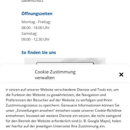
Datenschutz
Öffnungszeiten
Montag - Freitag:
08.00 - 18.00 Uhr
Samstag:
09.00 - 12.30 Uhr
So finden Sie uns
GOOGLE MAPS:
Cookie-Zustimmung
AKZEPTIEREN
verwalten
Anbieter: Google Ireland Limited
ir setzen auf unserer Website verschiedene Dienste und Tools ein, um
Bei der Nutzung dieses Dienstes
die Funktion der Website zu gewährleisten, die Navigation und
Präferenzen der Besucher auf der Website zu verfolgen und Ihren
werden Daten an Google
Zustimmungsstatus zu speichern. Genauere Informationen können Sie
über¬mittelt, außer¬dem ist es
unter „Einstellungen ansehen“ einsehen sowie unserer Cookie-Richtlinie
wahr-scheinlich dass Google Daten
entnehmen. Insoweit wir weitere Dienste ein-setzen, die nicht zwingend
(z.B. Cookies) auf Ihrem Gerät
für den Betrieb der Website erforderlich sind (z. B. Google Maps), holen
speichert.
wir hierfür auf der jeweiligen Unterseite Ihre Zustimmung ein.