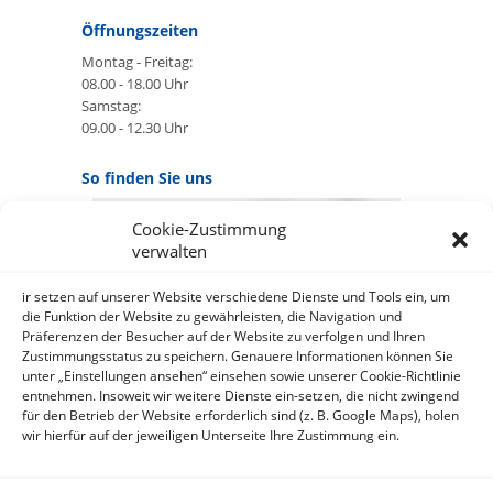
Öffnungszeiten
Montag - Freitag:
08.00 - 18.00 Uhr
Samstag:
09.00 - 12.30 Uhr
So finden Sie uns
Cookie-Zustimmung
GOOGLE MAPS:
verwalten
AKZEPTIEREN
Anbieter: Google Ireland Limited
ir setzen auf unserer Website verschiedene Dienste und Tools ein, um
die Funktion der Website zu gewährleisten, die Navigation und
Präferenzen der Besucher auf der Website zu verfolgen und Ihren
Bei der Nutzung dieses Dienstes
Zustimmungsstatus zu speichern. Genauere Informationen können Sie
werden Daten an Google
unter „Einstellungen ansehen“ einsehen sowie unserer Cookie-Richtlinie
über¬mittelt, außer¬dem ist es
entnehmen. Insoweit wir weitere Dienste ein-setzen, die nicht zwingend
wahr-scheinlich dass Google Daten
für den Betrieb der Website erforderlich sind (z. B. Google Maps), holen
(z.B. Cookies) auf Ihrem Gerät
wir hierfür auf der jeweiligen Unterseite Ihre Zustimmung ein.
speichert.
https://policies.google.com/privacy?