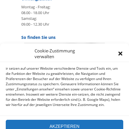
Montag - Freitag:
08.00 - 18.00 Uhr
Samstag:
09.00 - 12.30 Uhr
So finden Sie uns
Cookie-Zustimmung
GOOGLE MAPS:
verwalten
AKZEPTIEREN
Anbieter: Google Ireland Limited
ir setzen auf unserer Website verschiedene Dienste und Tools ein, um
die Funktion der Website zu gewährleisten, die Navigation und
Präferenzen der Besucher auf der Website zu verfolgen und Ihren
Bei der Nutzung dieses Dienstes
Zustimmungsstatus zu speichern. Genauere Informationen können Sie
werden Daten an Google
unter „Einstellungen ansehen“ einsehen sowie unserer Cookie-Richtlinie
über¬mittelt, außer¬dem ist es
entnehmen. Insoweit wir weitere Dienste ein-setzen, die nicht zwingend
wahr-scheinlich dass Google Daten
für den Betrieb der Website erforderlich sind (z. B. Google Maps), holen
(z.B. Cookies) auf Ihrem Gerät
wir hierfür auf der jeweiligen Unterseite Ihre Zustimmung ein.
speichert.
https://policies.google.com/privacy?
hl=de&gl=de
AKZEPTIEREN