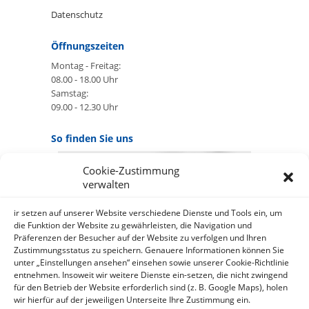
Datenschutz
Öffnungszeiten
Montag - Freitag:
08.00 - 18.00 Uhr
Samstag:
09.00 - 12.30 Uhr
So finden Sie uns
Cookie-Zustimmung
GOOGLE MAPS:
verwalten
AKZEPTIEREN
Anbieter: Google Ireland Limited
ir setzen auf unserer Website verschiedene Dienste und Tools ein, um
die Funktion der Website zu gewährleisten, die Navigation und
Präferenzen der Besucher auf der Website zu verfolgen und Ihren
Bei der Nutzung dieses Dienstes
Zustimmungsstatus zu speichern. Genauere Informationen können Sie
werden Daten an Google
unter „Einstellungen ansehen“ einsehen sowie unserer Cookie-Richtlinie
über¬mittelt, außer¬dem ist es
entnehmen. Insoweit wir weitere Dienste ein-setzen, die nicht zwingend
wahr-scheinlich dass Google Daten
für den Betrieb der Website erforderlich sind (z. B. Google Maps), holen
(z.B. Cookies) auf Ihrem Gerät
wir hierfür auf der jeweiligen Unterseite Ihre Zustimmung ein.
speichert.