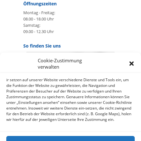
Öffnungszeiten
Montag - Freitag:
08.00 - 18.00 Uhr
Samstag:
09.00 - 12.30 Uhr
So finden Sie uns
Cookie-Zustimmung
GOOGLE MAPS:
verwalten
AKZEPTIEREN
Anbieter: Google Ireland Limited
ir setzen auf unserer Website verschiedene Dienste und Tools ein, um
die Funktion der Website zu gewährleisten, die Navigation und
Präferenzen der Besucher auf der Website zu verfolgen und Ihren
Bei der Nutzung dieses Dienstes
Zustimmungsstatus zu speichern. Genauere Informationen können Sie
werden Daten an Google
unter „Einstellungen ansehen“ einsehen sowie unserer Cookie-Richtlinie
über¬mittelt, außer¬dem ist es
entnehmen. Insoweit wir weitere Dienste ein-setzen, die nicht zwingend
wahr-scheinlich dass Google Daten
für den Betrieb der Website erforderlich sind (z. B. Google Maps), holen
(z.B. Cookies) auf Ihrem Gerät
wir hierfür auf der jeweiligen Unterseite Ihre Zustimmung ein.
speichert.
https://policies.google.com/privacy?