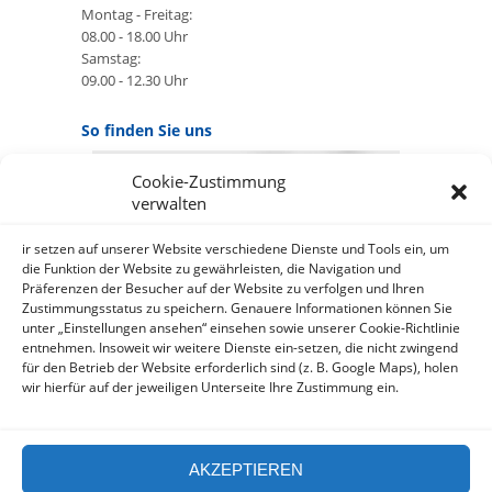
Montag - Freitag:
08.00 - 18.00 Uhr
Samstag:
09.00 - 12.30 Uhr
So finden Sie uns
Cookie-Zustimmung
GOOGLE MAPS:
verwalten
AKZEPTIEREN
Anbieter: Google Ireland Limited
ir setzen auf unserer Website verschiedene Dienste und Tools ein, um
die Funktion der Website zu gewährleisten, die Navigation und
Präferenzen der Besucher auf der Website zu verfolgen und Ihren
Bei der Nutzung dieses Dienstes
Zustimmungsstatus zu speichern. Genauere Informationen können Sie
werden Daten an Google
unter „Einstellungen ansehen“ einsehen sowie unserer Cookie-Richtlinie
über¬mittelt, außer¬dem ist es
entnehmen. Insoweit wir weitere Dienste ein-setzen, die nicht zwingend
wahr-scheinlich dass Google Daten
für den Betrieb der Website erforderlich sind (z. B. Google Maps), holen
(z.B. Cookies) auf Ihrem Gerät
wir hierfür auf der jeweiligen Unterseite Ihre Zustimmung ein.
speichert.
https://policies.google.com/privacy?
hl=de&gl=de
AKZEPTIEREN