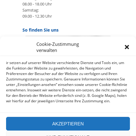
08.00 - 18.00 Uhr
Samstag:
09.00 - 12.30 Uhr
So finden Sie uns
Cookie-Zustimmung
GOOGLE MAPS:
verwalten
AKZEPTIEREN
Anbieter: Google Ireland Limited
ir setzen auf unserer Website verschiedene Dienste und Tools ein, um
die Funktion der Website zu gewährleisten, die Navigation und
Präferenzen der Besucher auf der Website zu verfolgen und Ihren
Bei der Nutzung dieses Dienstes
Zustimmungsstatus zu speichern. Genauere Informationen können Sie
werden Daten an Google
unter „Einstellungen ansehen“ einsehen sowie unserer Cookie-Richtlinie
über¬mittelt, außer¬dem ist es
entnehmen. Insoweit wir weitere Dienste ein-setzen, die nicht zwingend
wahr-scheinlich dass Google Daten
für den Betrieb der Website erforderlich sind (z. B. Google Maps), holen
(z.B. Cookies) auf Ihrem Gerät
wir hierfür auf der jeweiligen Unterseite Ihre Zustimmung ein.
speichert.
https://policies.google.com/privacy?
hl=de&gl=de
AKZEPTIEREN