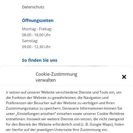
Datenschutz
Öffnungszeiten
Montag - Freitag:
08.00 - 18.00 Uhr
Samstag:
09.00 - 12.30 Uhr
So finden Sie uns
Cookie-Zustimmung
GOOGLE MAPS:
verwalten
AKZEPTIEREN
Anbieter: Google Ireland Limited
ir setzen auf unserer Website verschiedene Dienste und Tools ein, um
die Funktion der Website zu gewährleisten, die Navigation und
Präferenzen der Besucher auf der Website zu verfolgen und Ihren
Bei der Nutzung dieses Dienstes
Zustimmungsstatus zu speichern. Genauere Informationen können Sie
werden Daten an Google
unter „Einstellungen ansehen“ einsehen sowie unserer Cookie-Richtlinie
über¬mittelt, außer¬dem ist es
entnehmen. Insoweit wir weitere Dienste ein-setzen, die nicht zwingend
wahr-scheinlich dass Google Daten
für den Betrieb der Website erforderlich sind (z. B. Google Maps), holen
(z.B. Cookies) auf Ihrem Gerät
wir hierfür auf der jeweiligen Unterseite Ihre Zustimmung ein.