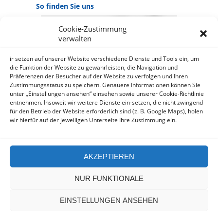
So finden Sie uns
Cookie-Zustimmung
GOOGLE MAPS:
verwalten
AKZEPTIEREN
Anbieter: Google Ireland Limited
ir setzen auf unserer Website verschiedene Dienste und Tools ein, um
die Funktion der Website zu gewährleisten, die Navigation und
Präferenzen der Besucher auf der Website zu verfolgen und Ihren
Bei der Nutzung dieses Dienstes
Zustimmungsstatus zu speichern. Genauere Informationen können Sie
werden Daten an Google
unter „Einstellungen ansehen“ einsehen sowie unserer Cookie-Richtlinie
über¬mittelt, außer¬dem ist es
entnehmen. Insoweit wir weitere Dienste ein-setzen, die nicht zwingend
wahr-scheinlich dass Google Daten
für den Betrieb der Website erforderlich sind (z. B. Google Maps), holen
(z.B. Cookies) auf Ihrem Gerät
wir hierfür auf der jeweiligen Unterseite Ihre Zustimmung ein.
speichert.
https://policies.google.com/privacy?
hl=de&gl=de
AKZEPTIEREN
NUR FUNKTIONALE
EINSTELLUNGEN ANSEHEN
Copyright Delhees Fliesenfachhandel - Design by