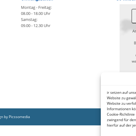
Montag - Freitag:
08.00 - 18.00 Uhr
Samstag:
09.00 - 12.30 Uhr
An
B
wa
ht
ir setzen auf un
Website zu gewäh
Website zu verfo
Informationen kö
Cookie-Richtlinie
gn by Picssomedia
zwingend für den
hierfür auf der 