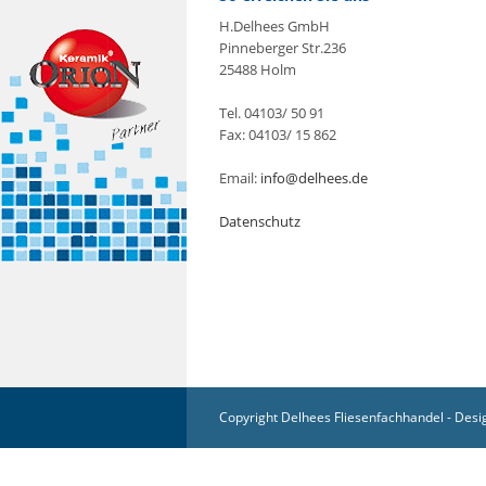
H.Delhees GmbH
Pinneberger Str.236
25488 Holm
Tel. 04103/ 50 91
Fax: 04103/ 15 862
Email:
info@delhees.de
Datenschutz
Copyright Delhees Fliesenfachhandel - Desi