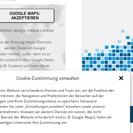
GOOGLE MAPS:
AKZEPTIEREN
bieter: Google Ireland Limited
ei der Nutzung dieses Dienstes
werden Daten an Google
über¬mittelt, außer¬dem ist es
hr-scheinlich dass Google Daten
(z.B. Cookies) auf Ihrem Gerät
speichert.
Cookie-Zustimmung verwalten
tps://policies.google.com/privacy?
hl=de&gl=de
serer Website verschiedene Dienste und Tools ein, um die Funktion der
rleisten, die Navigation und Präferenzen der Besucher auf der
lgen und Ihren Zustimmungsstatus zu speichern. Genauere
nnen Sie unter „Einstellungen ansehen“ einsehen sowie unserer
 entnehmen. Insoweit wir weitere Dienste ein-setzen, die nicht
 Betrieb der Website erforderlich sind (z. B. Google Maps), holen wir
jeweiligen Unterseite Ihre Zustimmung ein.