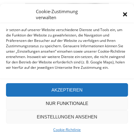
Cookie-Zustimmung
GOOGLE MAPS:
verwalten
AKZEPTIEREN
Anbieter: Google Ireland Limited
ir setzen auf unserer Website verschiedene Dienste und Tools ein, um
die Funktion der Website zu gewährleisten, die Navigation und
Präferenzen der Besucher auf der Website zu verfolgen und Ihren
Bei der Nutzung dieses Dienstes
Zustimmungsstatus zu speichern. Genauere Informationen können Sie
werden Daten an Google
unter „Einstellungen ansehen“ einsehen sowie unserer Cookie-Richtlinie
über¬mittelt, außer¬dem ist es
entnehmen. Insoweit wir weitere Dienste ein-setzen, die nicht zwingend
wahr-scheinlich dass Google Daten
für den Betrieb der Website erforderlich sind (z. B. Google Maps), holen
(z.B. Cookies) auf Ihrem Gerät
wir hierfür auf der jeweiligen Unterseite Ihre Zustimmung ein.
speichert.
https://policies.google.com/privacy?
hl=de&gl=de
AKZEPTIEREN
NUR FUNKTIONALE
EINSTELLUNGEN ANSEHEN
Copyright Delhees Fliesenfachhandel - Design by
Picssomedia
Cookie-Richtlinie