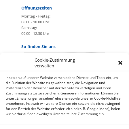
Öffnungszeiten
Montag - Freitag:
08.00 - 18.00 Uhr
Samstag:
09.00 - 12.30 Uhr
So finden Sie uns
Cookie-Zustimmung
GOOGLE MAPS:
verwalten
AKZEPTIEREN
Anbieter: Google Ireland Limited
ir setzen auf unserer Website verschiedene Dienste und Tools ein, um
die Funktion der Website zu gewährleisten, die Navigation und
Präferenzen der Besucher auf der Website zu verfolgen und Ihren
Bei der Nutzung dieses Dienstes
Zustimmungsstatus zu speichern. Genauere Informationen können Sie
werden Daten an Google
unter „Einstellungen ansehen“ einsehen sowie unserer Cookie-Richtlinie
über¬mittelt, außer¬dem ist es
entnehmen. Insoweit wir weitere Dienste ein-setzen, die nicht zwingend
wahr-scheinlich dass Google Daten
für den Betrieb der Website erforderlich sind (z. B. Google Maps), holen
(z.B. Cookies) auf Ihrem Gerät
wir hierfür auf der jeweiligen Unterseite Ihre Zustimmung ein.
speichert.
https://policies.google.com/privacy?