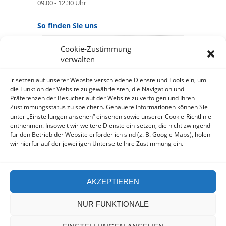
09.00 - 12.30 Uhr
So finden Sie uns
Cookie-Zustimmung
GOOGLE MAPS:
verwalten
AKZEPTIEREN
Anbieter: Google Ireland Limited
ir setzen auf unserer Website verschiedene Dienste und Tools ein, um
die Funktion der Website zu gewährleisten, die Navigation und
Präferenzen der Besucher auf der Website zu verfolgen und Ihren
Bei der Nutzung dieses Dienstes
Zustimmungsstatus zu speichern. Genauere Informationen können Sie
werden Daten an Google
unter „Einstellungen ansehen“ einsehen sowie unserer Cookie-Richtlinie
über¬mittelt, außer¬dem ist es
entnehmen. Insoweit wir weitere Dienste ein-setzen, die nicht zwingend
wahr-scheinlich dass Google Daten
für den Betrieb der Website erforderlich sind (z. B. Google Maps), holen
(z.B. Cookies) auf Ihrem Gerät
wir hierfür auf der jeweiligen Unterseite Ihre Zustimmung ein.
speichert.
https://policies.google.com/privacy?
hl=de&gl=de
AKZEPTIEREN
NUR FUNKTIONALE