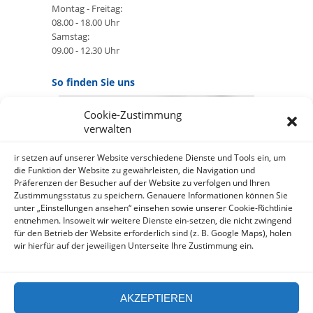
Montag - Freitag:
08.00 - 18.00 Uhr
Samstag:
09.00 - 12.30 Uhr
So finden Sie uns
Cookie-Zustimmung
GOOGLE MAPS:
verwalten
AKZEPTIEREN
Anbieter: Google Ireland Limited
ir setzen auf unserer Website verschiedene Dienste und Tools ein, um
die Funktion der Website zu gewährleisten, die Navigation und
Präferenzen der Besucher auf der Website zu verfolgen und Ihren
Bei der Nutzung dieses Dienstes
Zustimmungsstatus zu speichern. Genauere Informationen können Sie
werden Daten an Google
unter „Einstellungen ansehen“ einsehen sowie unserer Cookie-Richtlinie
über¬mittelt, außer¬dem ist es
entnehmen. Insoweit wir weitere Dienste ein-setzen, die nicht zwingend
wahr-scheinlich dass Google Daten
für den Betrieb der Website erforderlich sind (z. B. Google Maps), holen
(z.B. Cookies) auf Ihrem Gerät
wir hierfür auf der jeweiligen Unterseite Ihre Zustimmung ein.
speichert.
https://policies.google.com/privacy?
hl=de&gl=de
AKZEPTIEREN