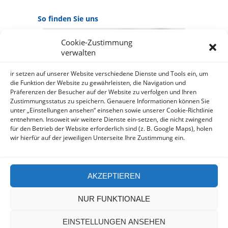
So finden Sie uns
Cookie-Zustimmung
GOOGLE MAPS:
verwalten
AKZEPTIEREN
Anbieter: Google Ireland Limited
ir setzen auf unserer Website verschiedene Dienste und Tools ein, um
die Funktion der Website zu gewährleisten, die Navigation und
Präferenzen der Besucher auf der Website zu verfolgen und Ihren
Bei der Nutzung dieses Dienstes
Zustimmungsstatus zu speichern. Genauere Informationen können Sie
werden Daten an Google
unter „Einstellungen ansehen“ einsehen sowie unserer Cookie-Richtlinie
über¬mittelt, außer¬dem ist es
entnehmen. Insoweit wir weitere Dienste ein-setzen, die nicht zwingend
wahr-scheinlich dass Google Daten
für den Betrieb der Website erforderlich sind (z. B. Google Maps), holen
(z.B. Cookies) auf Ihrem Gerät
wir hierfür auf der jeweiligen Unterseite Ihre Zustimmung ein.
speichert.
https://policies.google.com/privacy?
hl=de&gl=de
AKZEPTIEREN
NUR FUNKTIONALE
EINSTELLUNGEN ANSEHEN