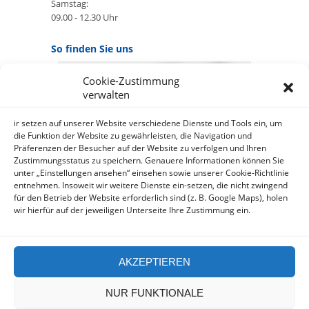
Samstag:
09.00 - 12.30 Uhr
So finden Sie uns
Cookie-Zustimmung
GOOGLE MAPS:
verwalten
AKZEPTIEREN
Anbieter: Google Ireland Limited
ir setzen auf unserer Website verschiedene Dienste und Tools ein, um
die Funktion der Website zu gewährleisten, die Navigation und
Präferenzen der Besucher auf der Website zu verfolgen und Ihren
Bei der Nutzung dieses Dienstes
Zustimmungsstatus zu speichern. Genauere Informationen können Sie
werden Daten an Google
unter „Einstellungen ansehen“ einsehen sowie unserer Cookie-Richtlinie
über¬mittelt, außer¬dem ist es
entnehmen. Insoweit wir weitere Dienste ein-setzen, die nicht zwingend
wahr-scheinlich dass Google Daten
für den Betrieb der Website erforderlich sind (z. B. Google Maps), holen
(z.B. Cookies) auf Ihrem Gerät
wir hierfür auf der jeweiligen Unterseite Ihre Zustimmung ein.
speichert.
https://policies.google.com/privacy?
hl=de&gl=de
AKZEPTIEREN
NUR FUNKTIONALE