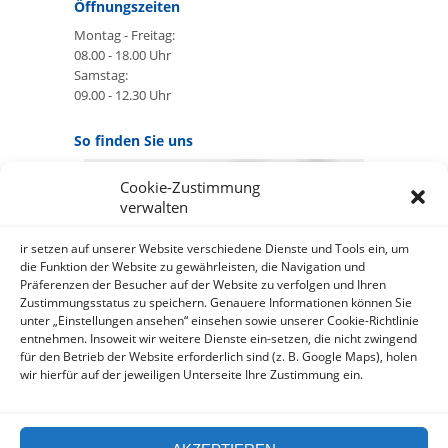
Öffnungszeiten
Montag - Freitag:
08.00 - 18.00 Uhr
Samstag:
09.00 - 12.30 Uhr
So finden Sie uns
Cookie-Zustimmung
GOOGLE MAPS:
verwalten
AKZEPTIEREN
Anbieter: Google Ireland Limited
ir setzen auf unserer Website verschiedene Dienste und Tools ein, um
die Funktion der Website zu gewährleisten, die Navigation und
Präferenzen der Besucher auf der Website zu verfolgen und Ihren
Bei der Nutzung dieses Dienstes
Zustimmungsstatus zu speichern. Genauere Informationen können Sie
werden Daten an Google
unter „Einstellungen ansehen“ einsehen sowie unserer Cookie-Richtlinie
über¬mittelt, außer¬dem ist es
entnehmen. Insoweit wir weitere Dienste ein-setzen, die nicht zwingend
wahr-scheinlich dass Google Daten
für den Betrieb der Website erforderlich sind (z. B. Google Maps), holen
(z.B. Cookies) auf Ihrem Gerät
wir hierfür auf der jeweiligen Unterseite Ihre Zustimmung ein.
speichert.
https://policies.google.com/privacy?
hl=de&gl=de