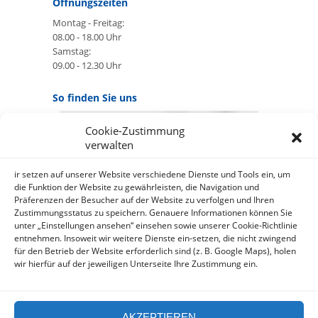
Öffnungszeiten
Montag - Freitag:
08.00 - 18.00 Uhr
Samstag:
09.00 - 12.30 Uhr
So finden Sie uns
Cookie-Zustimmung
GOOGLE MAPS:
verwalten
AKZEPTIEREN
Anbieter: Google Ireland Limited
ir setzen auf unserer Website verschiedene Dienste und Tools ein, um
die Funktion der Website zu gewährleisten, die Navigation und
Präferenzen der Besucher auf der Website zu verfolgen und Ihren
Bei der Nutzung dieses Dienstes
Zustimmungsstatus zu speichern. Genauere Informationen können Sie
werden Daten an Google
unter „Einstellungen ansehen“ einsehen sowie unserer Cookie-Richtlinie
über¬mittelt, außer¬dem ist es
entnehmen. Insoweit wir weitere Dienste ein-setzen, die nicht zwingend
wahr-scheinlich dass Google Daten
für den Betrieb der Website erforderlich sind (z. B. Google Maps), holen
(z.B. Cookies) auf Ihrem Gerät
wir hierfür auf der jeweiligen Unterseite Ihre Zustimmung ein.
speichert.
https://policies.google.com/privacy?
hl=de&gl=de
AKZEPTIEREN