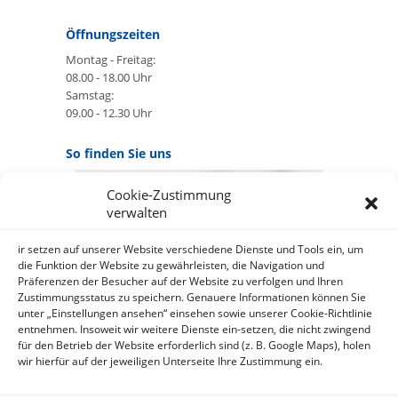
Öffnungszeiten
Montag - Freitag:
08.00 - 18.00 Uhr
Samstag:
09.00 - 12.30 Uhr
So finden Sie uns
Cookie-Zustimmung
GOOGLE MAPS:
verwalten
AKZEPTIEREN
Anbieter: Google Ireland Limited
ir setzen auf unserer Website verschiedene Dienste und Tools ein, um
die Funktion der Website zu gewährleisten, die Navigation und
Präferenzen der Besucher auf der Website zu verfolgen und Ihren
Bei der Nutzung dieses Dienstes
Zustimmungsstatus zu speichern. Genauere Informationen können Sie
werden Daten an Google
unter „Einstellungen ansehen“ einsehen sowie unserer Cookie-Richtlinie
über¬mittelt, außer¬dem ist es
entnehmen. Insoweit wir weitere Dienste ein-setzen, die nicht zwingend
wahr-scheinlich dass Google Daten
für den Betrieb der Website erforderlich sind (z. B. Google Maps), holen
(z.B. Cookies) auf Ihrem Gerät
wir hierfür auf der jeweiligen Unterseite Ihre Zustimmung ein.
speichert.