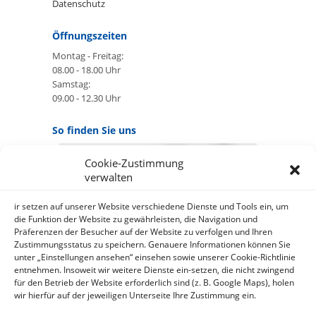
Datenschutz
Öffnungszeiten
Montag - Freitag:
08.00 - 18.00 Uhr
Samstag:
09.00 - 12.30 Uhr
So finden Sie uns
Cookie-Zustimmung
GOOGLE MAPS:
verwalten
AKZEPTIEREN
Anbieter: Google Ireland Limited
ir setzen auf unserer Website verschiedene Dienste und Tools ein, um
die Funktion der Website zu gewährleisten, die Navigation und
Präferenzen der Besucher auf der Website zu verfolgen und Ihren
Bei der Nutzung dieses Dienstes
Zustimmungsstatus zu speichern. Genauere Informationen können Sie
werden Daten an Google
unter „Einstellungen ansehen“ einsehen sowie unserer Cookie-Richtlinie
über¬mittelt, außer¬dem ist es
entnehmen. Insoweit wir weitere Dienste ein-setzen, die nicht zwingend
wahr-scheinlich dass Google Daten
für den Betrieb der Website erforderlich sind (z. B. Google Maps), holen
(z.B. Cookies) auf Ihrem Gerät
wir hierfür auf der jeweiligen Unterseite Ihre Zustimmung ein.
speichert.