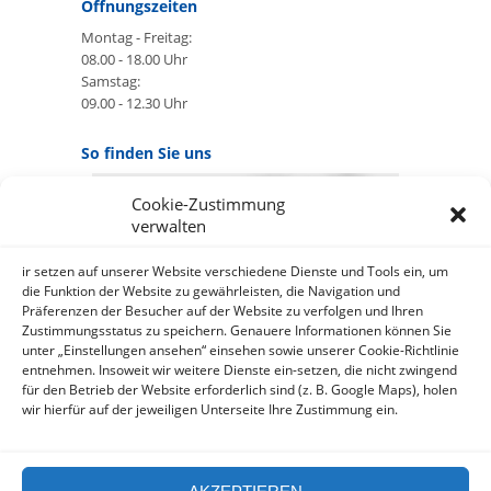
Öffnungszeiten
Montag - Freitag:
08.00 - 18.00 Uhr
Samstag:
09.00 - 12.30 Uhr
So finden Sie uns
Cookie-Zustimmung
GOOGLE MAPS:
verwalten
AKZEPTIEREN
Anbieter: Google Ireland Limited
ir setzen auf unserer Website verschiedene Dienste und Tools ein, um
die Funktion der Website zu gewährleisten, die Navigation und
Präferenzen der Besucher auf der Website zu verfolgen und Ihren
Bei der Nutzung dieses Dienstes
Zustimmungsstatus zu speichern. Genauere Informationen können Sie
werden Daten an Google
unter „Einstellungen ansehen“ einsehen sowie unserer Cookie-Richtlinie
über¬mittelt, außer¬dem ist es
entnehmen. Insoweit wir weitere Dienste ein-setzen, die nicht zwingend
wahr-scheinlich dass Google Daten
für den Betrieb der Website erforderlich sind (z. B. Google Maps), holen
(z.B. Cookies) auf Ihrem Gerät
wir hierfür auf der jeweiligen Unterseite Ihre Zustimmung ein.
speichert.
https://policies.google.com/privacy?
hl=de&gl=de