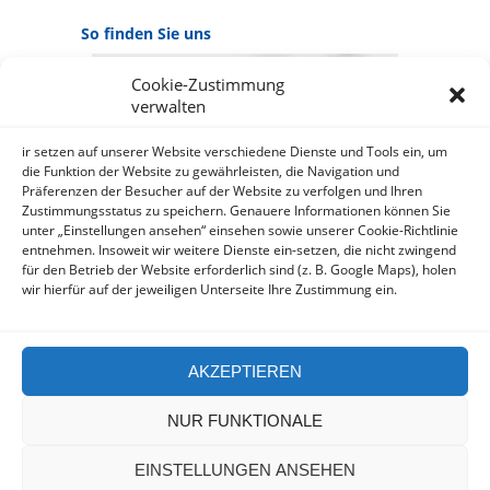
So finden Sie uns
Cookie-Zustimmung
GOOGLE MAPS:
verwalten
AKZEPTIEREN
Anbieter: Google Ireland Limited
ir setzen auf unserer Website verschiedene Dienste und Tools ein, um
die Funktion der Website zu gewährleisten, die Navigation und
Präferenzen der Besucher auf der Website zu verfolgen und Ihren
Bei der Nutzung dieses Dienstes
Zustimmungsstatus zu speichern. Genauere Informationen können Sie
werden Daten an Google
unter „Einstellungen ansehen“ einsehen sowie unserer Cookie-Richtlinie
über¬mittelt, außer¬dem ist es
entnehmen. Insoweit wir weitere Dienste ein-setzen, die nicht zwingend
wahr-scheinlich dass Google Daten
für den Betrieb der Website erforderlich sind (z. B. Google Maps), holen
(z.B. Cookies) auf Ihrem Gerät
wir hierfür auf der jeweiligen Unterseite Ihre Zustimmung ein.
speichert.
https://policies.google.com/privacy?
hl=de&gl=de
AKZEPTIEREN
NUR FUNKTIONALE
EINSTELLUNGEN ANSEHEN