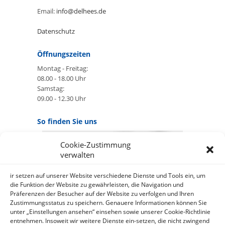
Email:
info@delhees.de
Datenschutz
Öffnungszeiten
Montag - Freitag:
08.00 - 18.00 Uhr
Samstag:
09.00 - 12.30 Uhr
So finden Sie uns
Cookie-Zustimmung
GOOGLE MAPS:
verwalten
AKZEPTIEREN
Anbieter: Google Ireland Limited
ir setzen auf unserer Website verschiedene Dienste und Tools ein, um
die Funktion der Website zu gewährleisten, die Navigation und
Präferenzen der Besucher auf der Website zu verfolgen und Ihren
Bei der Nutzung dieses Dienstes
Zustimmungsstatus zu speichern. Genauere Informationen können Sie
werden Daten an Google
unter „Einstellungen ansehen“ einsehen sowie unserer Cookie-Richtlinie
über¬mittelt, außer¬dem ist es
entnehmen. Insoweit wir weitere Dienste ein-setzen, die nicht zwingend
wahr-scheinlich dass Google Daten