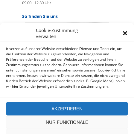
09.00 - 12.30 Uhr
So finden Sie uns
Cookie-Zustimmung
GOOGLE MAPS:
verwalten
AKZEPTIEREN
Anbieter: Google Ireland Limited
ir setzen auf unserer Website verschiedene Dienste und Tools ein, um
die Funktion der Website zu gewährleisten, die Navigation und
Präferenzen der Besucher auf der Website zu verfolgen und Ihren
Bei der Nutzung dieses Dienstes
Zustimmungsstatus zu speichern. Genauere Informationen können Sie
werden Daten an Google
unter „Einstellungen ansehen“ einsehen sowie unserer Cookie-Richtlinie
über¬mittelt, außer¬dem ist es
entnehmen. Insoweit wir weitere Dienste ein-setzen, die nicht zwingend
wahr-scheinlich dass Google Daten
für den Betrieb der Website erforderlich sind (z. B. Google Maps), holen
(z.B. Cookies) auf Ihrem Gerät
wir hierfür auf der jeweiligen Unterseite Ihre Zustimmung ein.
speichert.
https://policies.google.com/privacy?
hl=de&gl=de
AKZEPTIEREN
NUR FUNKTIONALE