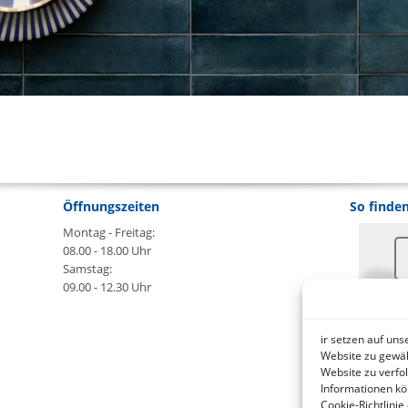
Öffnungszeiten
So finden
Montag - Freitag:
08.00 - 18.00 Uhr
Samstag:
09.00 - 12.30 Uhr
An
ir setzen auf un
B
Website zu gewäh
Website zu verfo
Informationen kö
wa
Cookie-Richtlinie