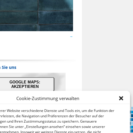
 Sie uns
GOOGLE MAPS:
AKZEPTIEREN
Cookie-Zustimmung verwalten
bieter: Google Ireland Limited
serer Website verschiedene Dienste und Tools ein, um die Funktion der
ei der Nutzung dieses Dienstes
rleisten, die Navigation und Präferenzen der Besucher auf der
werden Daten an Google
lgen und Ihren Zustimmungsstatus zu speichern. Genauere
über¬mittelt, außer¬dem ist es
nnen Sie unter „Einstellungen ansehen“ einsehen sowie unserer
hr-scheinlich dass Google Daten
 entnehmen. Insoweit wir weitere Dienste ein-setzen, die nicht