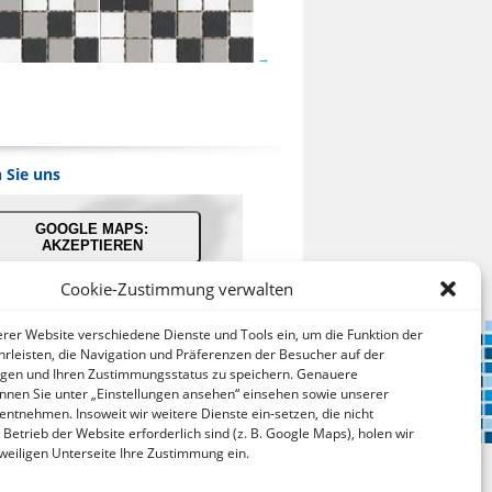
 Sie uns
GOOGLE MAPS:
AKZEPTIEREN
Cookie-Zustimmung verwalten
bieter: Google Ireland Limited
serer Website verschiedene Dienste und Tools ein, um die Funktion der
ei der Nutzung dieses Dienstes
rleisten, die Navigation und Präferenzen der Besucher auf der
werden Daten an Google
lgen und Ihren Zustimmungsstatus zu speichern. Genauere
über¬mittelt, außer¬dem ist es
nnen Sie unter „Einstellungen ansehen“ einsehen sowie unserer
hr-scheinlich dass Google Daten
 entnehmen. Insoweit wir weitere Dienste ein-setzen, die nicht
(z.B. Cookies) auf Ihrem Gerät
 Betrieb der Website erforderlich sind (z. B. Google Maps), holen wir
speichert.
jeweiligen Unterseite Ihre Zustimmung ein.
tps://policies.google.com/privacy?