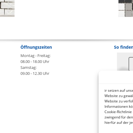
Öffnungszeiten
So finden
Montag - Freitag:
08.00 - 18.00 Uhr
Samstag:
09.00 - 12.30 Uhr
An
ir setzen auf un
B
Website zu gewäh
Website zu verfo
Informationen kö
wa
Cookie-Richtlinie
zwingend für den
hierfür auf der 
ht