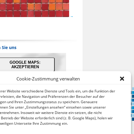
 Sie uns
GOOGLE MAPS:
AKZEPTIEREN
Cookie-Zustimmung verwalten
bieter: Google Ireland Limited
serer Website verschiedene Dienste und Tools ein, um die Funktion der
ei der Nutzung dieses Dienstes
rleisten, die Navigation und Präferenzen der Besucher auf der
werden Daten an Google
lgen und Ihren Zustimmungsstatus zu speichern. Genauere
über¬mittelt, außer¬dem ist es
nnen Sie unter „Einstellungen ansehen“ einsehen sowie unserer
hr-scheinlich dass Google Daten
 entnehmen. Insoweit wir weitere Dienste ein-setzen, die nicht
(z.B. Cookies) auf Ihrem Gerät
 Betrieb der Website erforderlich sind (z. B. Google Maps), holen wir
speichert.
jeweiligen Unterseite Ihre Zustimmung ein.
tps://policies.google.com/privacy?