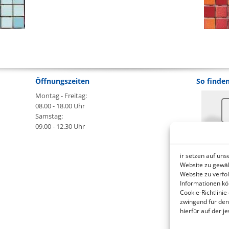
Öffnungszeiten
So finden
Montag - Freitag:
08.00 - 18.00 Uhr
Samstag:
09.00 - 12.30 Uhr
An
ir setzen auf un
B
Website zu gewäh
Website zu verfo
Informationen kö
wa
Cookie-Richtlinie
zwingend für den
hierfür auf der 
ht