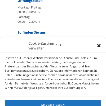
Öffnungszeiten
Montag - Freitag:
08.00 - 18.00 Uhr
Samstag:
09.00 - 12.30 Uhr
So finden Sie uns
Cookie-Zustimmung
GOOGLE MAPS:
verwalten
AKZEPTIEREN
Anbieter: Google Ireland Limited
ir setzen auf unserer Website verschiedene Dienste und Tools ein, um
die Funktion der Website zu gewährleisten, die Navigation und
Präferenzen der Besucher auf der Website zu verfolgen und Ihren
Bei der Nutzung dieses Dienstes
Zustimmungsstatus zu speichern. Genauere Informationen können Sie
werden Daten an Google
unter „Einstellungen ansehen“ einsehen sowie unserer Cookie-Richtlinie
über¬mittelt, außer¬dem ist es
entnehmen. Insoweit wir weitere Dienste ein-setzen, die nicht zwingend
wahr-scheinlich dass Google Daten
für den Betrieb der Website erforderlich sind (z. B. Google Maps), holen
(z.B. Cookies) auf Ihrem Gerät
wir hierfür auf der jeweiligen Unterseite Ihre Zustimmung ein.
speichert.
https://policies.google.com/privacy?
hl=de&gl=de
AKZEPTIEREN